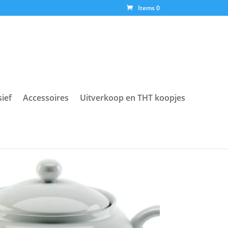
Items 0
sief
Accessoires
Uitverkoop en THT koopjes