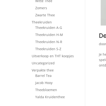
Witte Thee
Zomers
Zwarte Thee
Theekruiden
Theekruiden A-G
De
Theekruiden H-M
Theekruiden N-R
doo
Theekruiden S-Z
Je h
Uitverkoop en THT koopjes
spel
Uncategorized
ontd
Verpakte thee
Barrel Tea
Jacob Hooy
Theebloemen
Yalda Kruidenthee