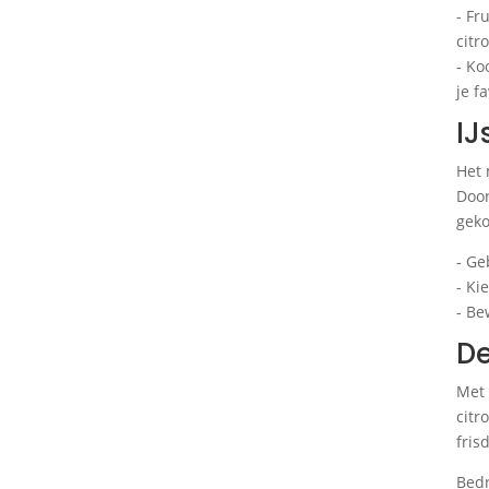
- Fr
citr
- Ko
je f
IJ
Het 
Door
geko
- Ge
- Ki
- Be
De
Met 
citr
fris
Bedr