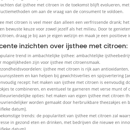
achten dat ijsthee met citroen in de toekomst blijft evolueren, m
uctiemethoden om aan de vraag van de consument te voldoen.
hee met citroen is veel meer dan alleen een verfrissende drank; he
en bewuste keuze voor zowel jezelf als het milieu. Door te genieten
citroen, draag je bij aan je eigen welzijn en maak je een positieve
cente inzichten over ijsthee met citroen:
opulaire trend in ambachtelijke ijsthee: ambachtelijke ijstheebedr
 mogelijkheden zijn voor ijsthee met citroensmaak.
ezondheidsvoordelen: ijsthee met citroen is rijk aan antioxidanten,
unsysteem en kan helpen bij gewichtsverlies en spijsvertering [art
envoudig recept: het maken van ijsthee met citroen is eenvoudig d
lokjes te combineren, en eventueel te garneren met verse munt of ci
ilieuvriendelijke opties: het maken van eigen ijsthee met citroen 
euvriendelijker worden gemaakt door herbruikbare theezakjes en bi
ifieke datum].
oekomstige trends: de populariteit van ijsthee met citroen zal waa
resse in gezond eten en drinken, met bedrijven die nieuwe en inno
ifieke datum].