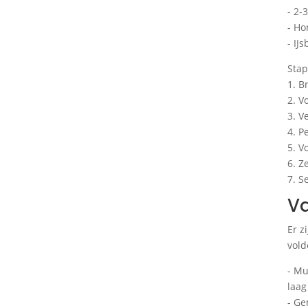
- 2-
- Ho
- IJs
Stap
1. B
2. V
3. V
4. P
5. V
6. Z
7. S
Va
Er z
vold
- Mu
laag
- Ge