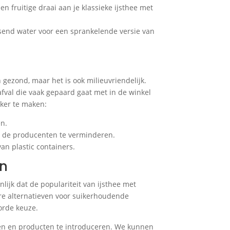
en fruitige draai aan je klassieke ijsthee met
send water voor een sprankelende versie van
n gezond, maar het is ook milieuvriendelijk.
fval die vaak gepaard gaat met in de winkel
jker te maken:
en.
en de producenten te verminderen.
van plastic containers.
en
lijk dat de populariteit van ijsthee met
e alternatieven voor suikerhoudende
orde keuze.
en en producten te introduceren. We kunnen