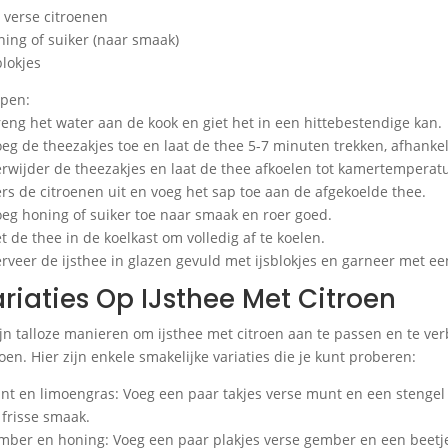
3 verse citroenen
ning of suiker (naar smaak)
blokjes
pen:
reng het water aan de kook en giet het in een hittebestendige kan.
oeg de theezakjes toe en laat de thee 5-7 minuten trekken, afhankel
erwijder de theezakjes en laat de thee afkoelen tot kamertemperat
ers de citroenen uit en voeg het sap toe aan de afgekoelde thee.
oeg honing of suiker toe naar smaak en roer goed.
et de thee in de koelkast om volledig af te koelen.
erveer de ijsthee in glazen gevuld met ijsblokjes en garneer met een
riaties Op IJsthee Met Citroen
ijn talloze manieren om ijsthee met citroen aan te passen en te v
oen. Hier zijn enkele smakelijke variaties die je kunt proberen:
nt en limoengras: Voeg een paar takjes verse munt en een stengel 
 frisse smaak.
mber en honing: Voeg een paar plakjes verse gember en een beetje 