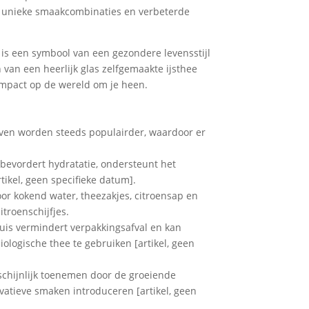
et unieke smaakcombinaties en verbeterde
t is een symbool van een gezondere levensstijl
 van een heerlijk glas zelfgemaakte ijsthee
 impact op de wereld om je heen.
ijven worden steeds populairder, waardoor er
 bevordert hydratatie, ondersteunt het
ikel, geen specifieke datum].
oor kokend water, theezakjes, citroensap en
troenschijfjes.
thuis vermindert verpakkingsafval en kan
ologische thee te gebruiken [artikel, geen
rschijnlijk toenemen door de groeiende
vatieve smaken introduceren [artikel, geen