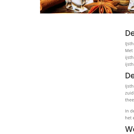
De
IJst
Met 
ijst
ijst
De
Ijst
zuid
thee
In d
het 
Wa