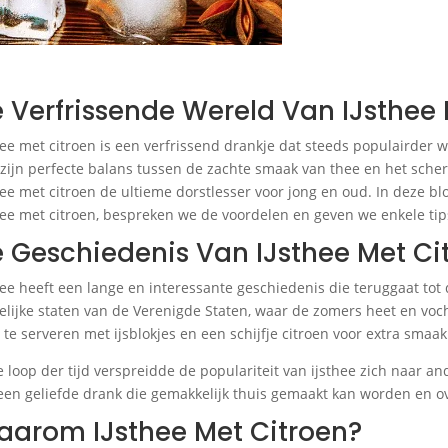
 Verfrissende Wereld Van IJsthee 
hee met citroen is een verfrissend drankje dat steeds populairder
zijn perfecte balans tussen de zachte smaak van thee en het scherp
hee met citroen de ultieme dorstlesser voor jong en oud. In deze b
hee met citroen, bespreken we de voordelen en geven we enkele tip
 Geschiedenis Van IJsthee Met Ci
hee heeft een lange en interessante geschiedenis die teruggaat tot
elijke staten van de Verenigde Staten, waar de zomers heet en vocht
 te serveren met ijsblokjes en een schijfje citroen voor extra smaak
e loop der tijd verspreidde de populariteit van ijsthee zich naar 
een geliefde drank die gemakkelijk thuis gemaakt kan worden en ove
arom IJsthee Met Citroen?