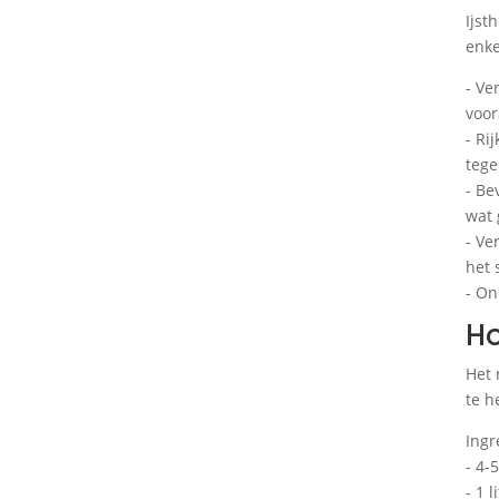
Ijst
enke
- Ve
voor
- Ri
tege
- Be
wat 
- Ve
het 
- On
Ho
Het 
te h
Ingr
- 4-
- 1 l