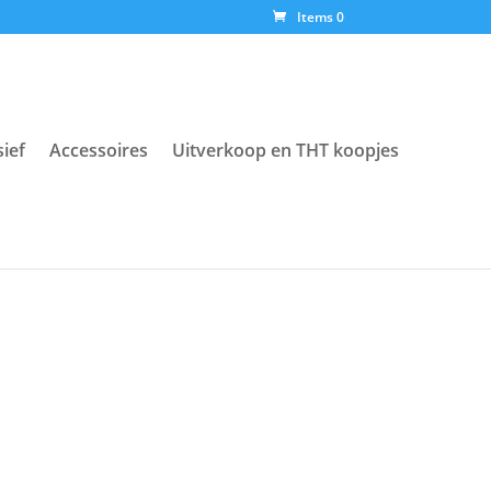
Items 0
sief
Accessoires
Uitverkoop en THT koopjes