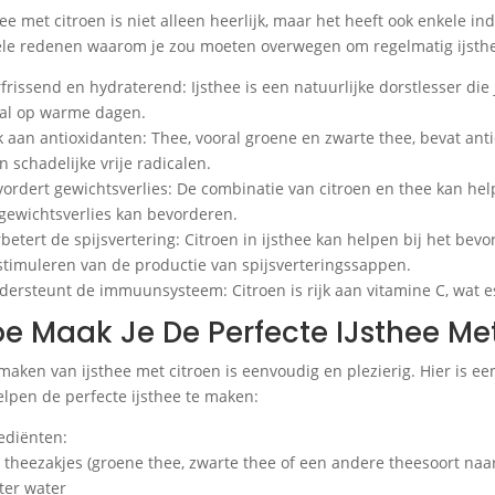
hee met citroen is niet alleen heerlijk, maar het heeft ook enkele
le redenen waarom je zou moeten overwegen om regelmatig ijsthee
rfrissend en hydraterend: Ijsthee is een natuurlijke dorstlesser die
al op warme dagen.
jk aan antioxidanten: Thee, vooral groene en zwarte thee, bevat a
n schadelijke vrije radicalen.
vordert gewichtsverlies: De combinatie van citroen en thee kan help
gewichtsverlies kan bevorderen.
rbetert de spijsvertering: Citroen in ijsthee kan helpen bij het be
stimuleren van de productie van spijsverteringssappen.
dersteunt de immuunsysteem: Citroen is rijk aan vitamine C, wat 
e Maak Je De Perfecte IJsthee Me
maken van ijsthee met citroen is eenvoudig en plezierig. Hier is 
elpen de perfecte ijsthee te maken:
ediënten:
5 theezakjes (groene thee, zwarte thee of een andere theesoort naa
iter water