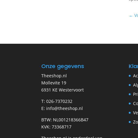
←
V
Onze gegevens
Kla
Theeshop.nl
Ac
Mollevite 19
Al
6931 KE Westervoort
Pr
T: 026-7370232
Co
E: info@theeshop.nl
Ve
BTW: NL001218366B47
Zo
KVK: 73368717