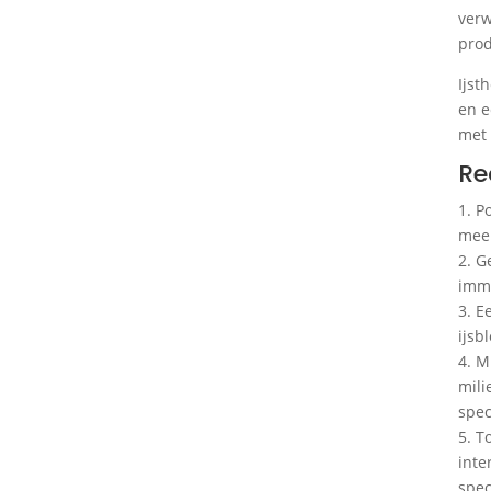
verw
prod
Ijst
en e
met 
Re
1. P
meer
2. G
immu
3. E
ijsb
4. M
mili
spec
5. T
inte
spec