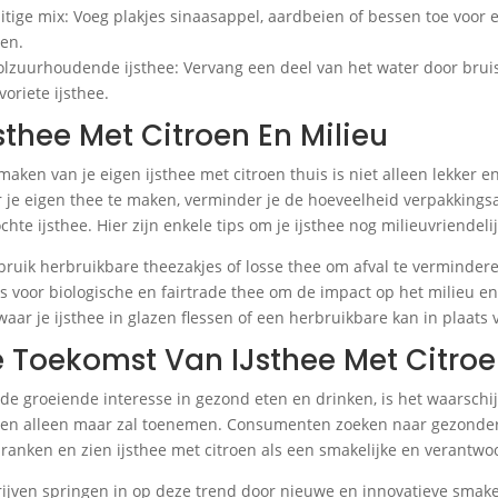
uitige mix: Voeg plakjes sinaasappel, aardbeien of bessen toe voor e
oen.
olzuurhoudende ijsthee: Vervang een deel van het water door brui
avoriete ijsthee.
sthee Met Citroen En Milieu
maken van je eigen ijsthee met citroen thuis is niet alleen lekker e
 je eigen thee te maken, verminder je de hoeveelheid verpakkingsa
chte ijsthee. Hier zijn enkele tips om je ijsthee nog milieuvriendeli
bruik herbruikbare theezakjes of losse thee om afval te verminder
es voor biologische en fairtrade thee om de impact op het milieu 
waar je ijsthee in glazen flessen of een herbruikbare kan in plaats 
 Toekomst Van IJsthee Met Citro
de groeiende interesse in gezond eten en drinken, is het waarschijn
oen alleen maar zal toenemen. Consumenten zoeken naar gezonder
dranken en zien ijsthee met citroen als een smakelijke en verantwo
ijven springen in op deze trend door nieuwe en innovatieve smak