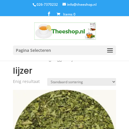
026-7370232
info@theeshop.nl
Items 0
Pagina Selecteren
Home
/ Producten getagged “Iijzer”
Iijzer
Enig resultaat