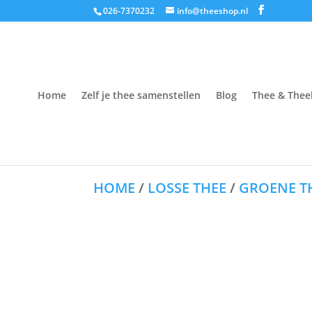
026-7370232
info@theeshop.nl
Home
Zelf je thee samenstellen
Blog
Thee & Thee
HOME
/
LOSSE THEE
/
GROENE T