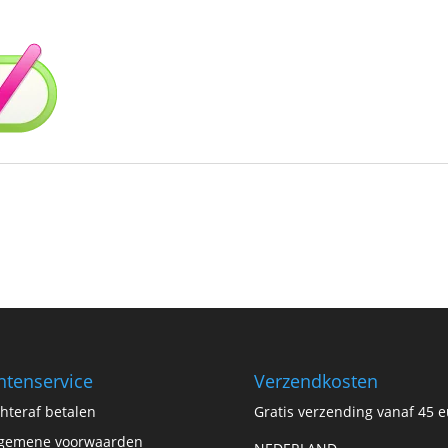
ntenservice
Verzendkosten
hteraf betalen
Gratis verzending vanaf 45 e
gemene voorwaarden