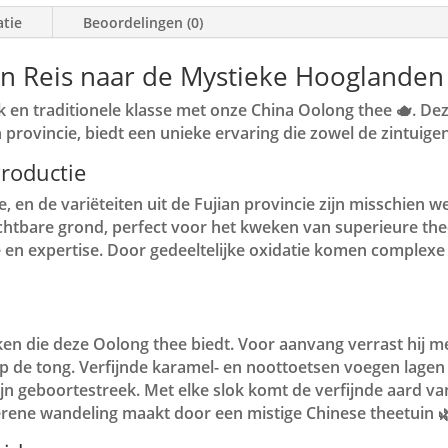
atie
Beoordelingen (0)
en Reis naar de Mystieke Hooglanden
 en traditionele klasse met onze China Oolong thee 🫖. Dez
rovincie, biedt een unieke ervaring die zowel de zintuigen p
roductie
 en de variëteiten uit de Fujian provincie zijn misschien w
uchtbare grond, perfect voor het kweken van superieure th
e en expertise. Door gedeeltelijke oxidatie komen complex
en die deze Oolong thee biedt. Voor aanvang verrast hij me
p de tong. Verfijnde karamel- en noottoetsen voegen lagen v
ijn geboortestreek. Met elke slok komt de verfijnde aard v
 serene wandeling maakt door een mistige Chinese theetuin 