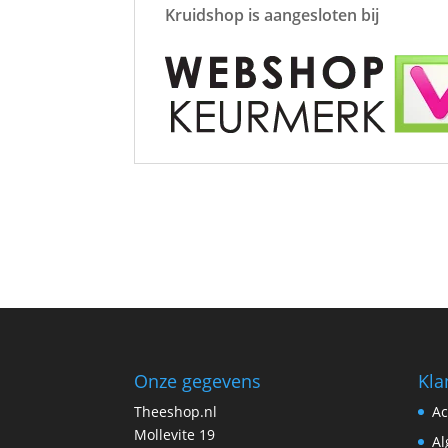
Kruidshop is aangesloten bij
Onze gegevens
Kla
Theeshop.nl
Ac
Mollevite 19
Al