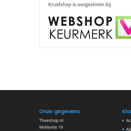
Kruidshop is aangesloten bij
Onze gegevens
Kla
Theeshop.nl
Ac
Mollevite 19
Al