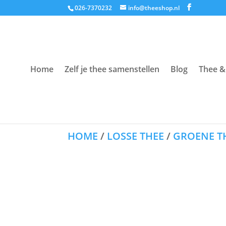
026-7370232
info@theeshop.nl
Home
Zelf je thee samenstellen
Blog
Thee &
HOME
/
LOSSE THEE
/
GROENE T