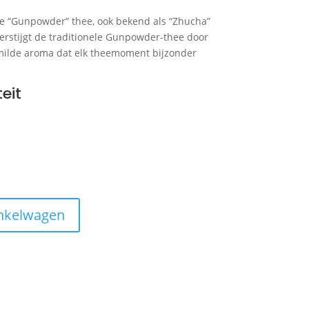
ze “Gunpowder” thee, ook bekend als “Zhucha”
verstijgt de traditionele Gunpowder-thee door
 milde aroma dat elk theemoment bijzonder
eit
nkelwagen