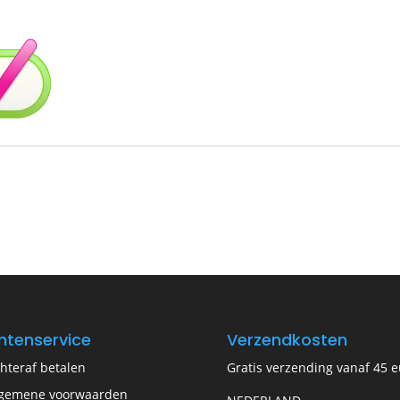
ntenservice
Verzendkosten
hteraf betalen
Gratis verzending vanaf 45 e
gemene voorwaarden