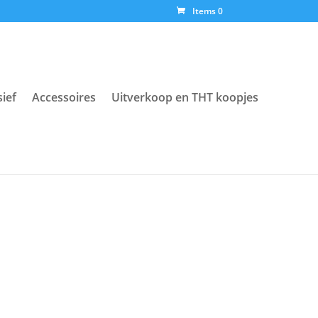
Items 0
sief
Accessoires
Uitverkoop en THT koopjes