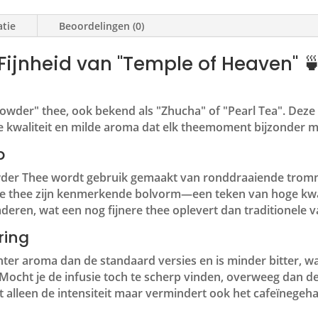
atie
Beoordelingen (0)
ijnheid van "Temple of Heaven" 
wder" thee, ook bekend als "Zhucha" of "Pearl Tea". Deze ve
 kwaliteit en milde aroma dat elk theemoment bijzonder m
p
der Thee wordt gebruik gemaakt van ronddraaiende tromme
de thee zijn kenmerkende bolvorm—een teken van hoge kwal
deren, wat een nog fijnere thee oplevert dan traditionele v
ring
er aroma dan de standaard versies en is minder bitter, wa
ocht je de infusie toch te scherp vinden, overweeg dan de
et alleen de intensiteit maar vermindert ook het cafeïnegeh