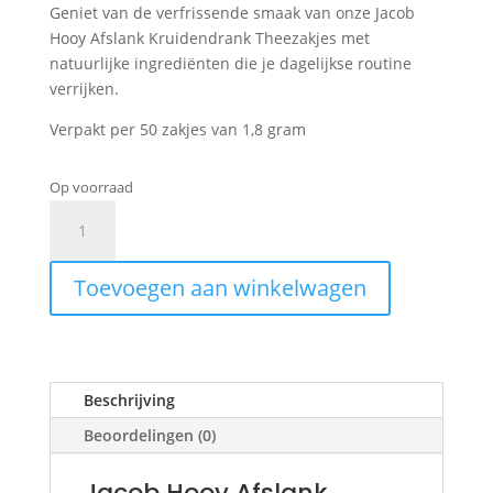
Geniet van de verfrissende smaak van onze Jacob
Hooy Afslank Kruidendrank Theezakjes met
natuurlijke ingrediënten die je dagelijkse routine
verrijken.
Verpakt per 50 zakjes van 1,8 gram
Op voorraad
Jacob
Hooy
Afslank
Toevoegen aan winkelwagen
Kruidendrank
aantal
Beschrijving
Beoordelingen (0)
Jacob Hooy Afslank