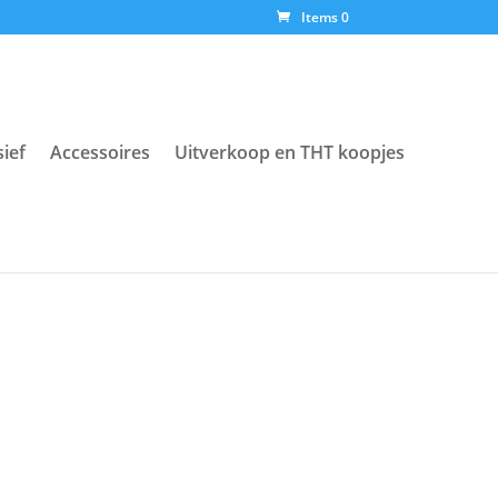
Items 0
sief
Accessoires
Uitverkoop en THT koopjes