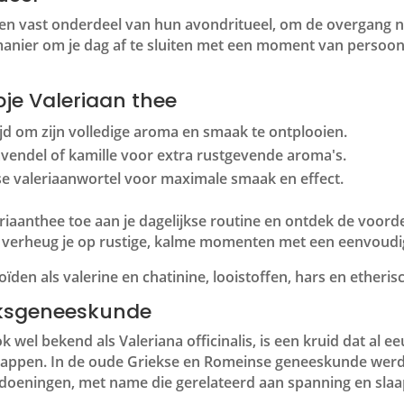
een vast onderdeel van hun avondritueel, om de overgang n
manier om je dag af te sluiten met een moment van persoon
pje Valeriaan thee
ijd om zijn volledige aroma en smaak te ontplooien.
vendel of kamille voor extra rustgevende aroma's.
erse valeriaanwortel voor maximale smaak en effect.
iaanthee toe aan je dagelijkse routine en ontdek de voord
n verheug je op rustige, kalme momenten met een eenvoudig
ïden als valerine en chatinine, looistoffen, hars en etherisc
olksgeneeskunde
k wel bekend als Valeriana officinalis, is een kruid dat a
appen. In de oude Griekse en Romeinse geneeskunde werd v
ndoeningen, met name die gerelateerd aan spanning en slaa