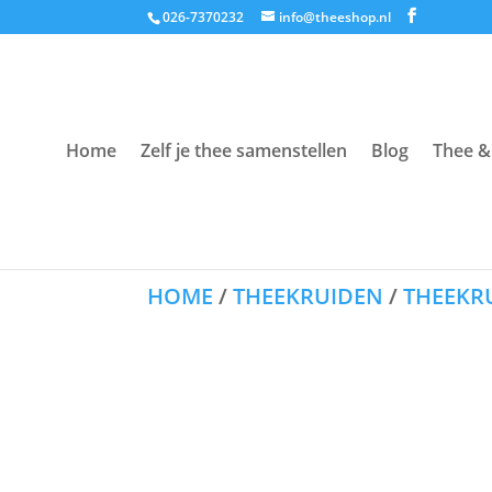
026-7370232
info@theeshop.nl
Home
Zelf je thee samenstellen
Blog
Thee &
HOME
/
THEEKRUIDEN
/
THEEKRU