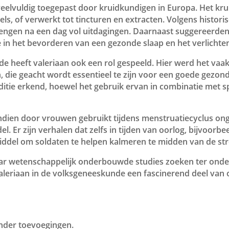
eelvuldig toegepast door kruidkundigen in Europa. Het kr
s, of verwerkt tot tincturen en extracten. Volgens histor
brengen na een dag vol uitdagingen. Daarnaast suggereer
de in het bevorderen van een gezonde slaap en het verlichte
nde heeft valeriaan ook een rol gespeeld. Hier werd het v
, die geacht wordt essentieel te zijn voor een goede gez
aditie erkend, hoewel het gebruik ervan in combinatie met 
endien door vrouwen gebruikt tijdens menstruatiecyclus o
 Er zijn verhalen dat zelfs in tijden van oorlog, bijvoorbe
middel om soldaten te helpen kalmeren te midden van de st
r wetenschappelijk onderbouwde studies zoeken ter onder
 valeriaan in de volksgeneeskunde een fascinerend deel van 
onder toevoegingen.