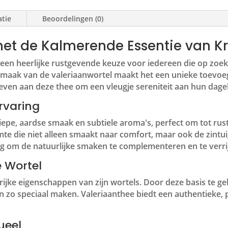
atie
Beoordelingen (0)
et de Kalmerende Essentie van Kr
 een heerlijke rustgevende keuze voor iedereen die op zoe
aak van de valeriaanwortel maakt het een unieke toevoegi
en aan deze thee om een vleugje sereniteit aan hun dageli
rvaring
iepe, aardse smaak en subtiele aroma's, perfect om tot rus
lmte die niet alleen smaakt naar comfort, maar ook de zintu
g om de natuurlijke smaken te complementeren en te verrij
e Wortel
ijke eigenschappen van zijn wortels. Door deze basis te g
n zo speciaal maken. Valeriaanthee biedt een authentieke,
ueel