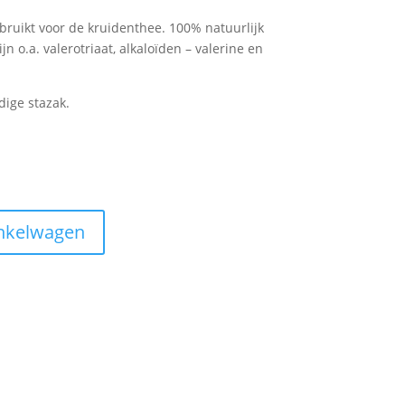
bruikt voor de kruidenthee. 100% natuurlijk
n o.a. valerotriaat, alkaloïden – valerine en
dige stazak.
nkelwagen