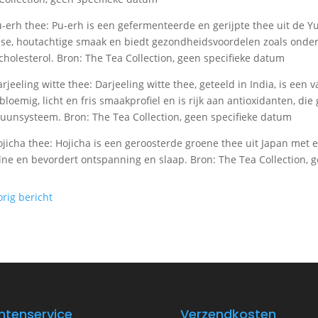
u-erh thee: Pu-erh is een gefermenteerde en gerijpte thee uit de Y
se, houtachtige smaak en biedt gezondheidsvoordelen zoals onders
cholesterol. Bron: The Tea Collection, geen specifieke datum
arjeeling witte thee: Darjeeling witte thee, geteeld in India, is een
bloemig, licht en fris smaakprofiel en is rijk aan antioxidanten, die
unsysteem. Bron: The Tea Collection, geen specifieke datum
ojicha thee: Hojicha is een geroosterde groene thee uit Japan met e
ïne en bevordert ontspanning en slaap. Bron: The Tea Collection, 
orig bericht
ntenservice
Verzendkosten