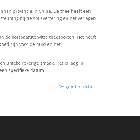
unnan provincie in China. De thee heeft een
teuning bij de spijsvertering en het verlagen
 van de kostbaarste witte theesoorten. Het heeft
 goed zijn voor de huid en het
en unieke rokerige smaak. Het is laag in
geen specifieke datum
Volgend bericht
→