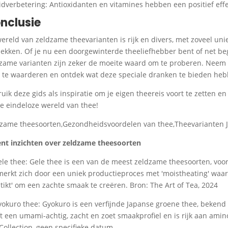
idverbetering: Antioxidanten en vitamines hebben een positief effe
nclusie
ereld van zeldzame theevarianten is rijk en divers, met zoveel u
ekken. Of je nu een doorgewinterde theeliefhebber bent of net be
zame varianten zijn zeker de moeite waard om te proberen. Neem
 te waarderen en ontdek wat deze speciale dranken te bieden heb
uik deze gids als inspiratie om je eigen theereis voort te zetten e
e eindeloze wereld van thee!
zame theesoorten,Gezondheidsvoordelen van thee,Theevarianten J
nt inzichten over zeldzame theesoorten
ele thee: Gele thee is een van de meest zeldzame theesoorten, voo
erkt zich door een uniek productieproces met 'moistheating' wa
stikt' om een zachte smaak te creëren. Bron: The Art of Tea, 2024
yokuro thee: Gyokuro is een verfijnde Japanse groene thee, bekend a
t een umami-achtig, zacht en zoet smaakprofiel en is rijk aan amin
Collection, geen specifieke datum