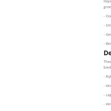
Hoji
groe
- Oo
- Sm
- Ge
- Be
D
Thee
bied
- Ri
- Ve
- La
- Ve