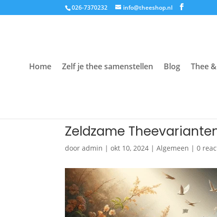
026-7370232
info@theeshop.nl
Home
Zelf je thee samenstellen
Blog
Thee &
Zeldzame Theevariante
door
admin
|
okt 10, 2024
|
Algemeen
|
0 reac