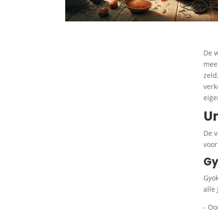
De w
mees
zeld
verk
eige
Un
De v
voor
Gy
Gyok
alle
- Oo