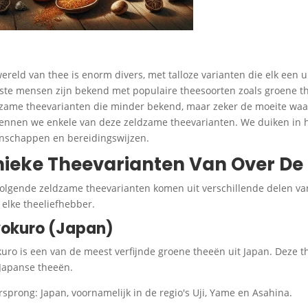
ereld van thee is enorm divers, met talloze varianten die elk een
te mensen zijn bekend met populaire theesoorten zoals groene thee
zame theevarianten die minder bekend, maar zeker de moeite waar
ennen we enkele van deze zeldzame theevarianten. We duiken in h
nschappen en bereidingswijzen.
ieke Theevarianten Van Over De
olgende zeldzame theevarianten komen uit verschillende delen va
 elke theeliefhebber.
okuro (Japan)
uro is een van de meest verfijnde groene theeën uit Japan. Deze 
 Japanse theeën.
rsprong: Japan, voornamelijk in de regio's Uji, Yame en Asahina.