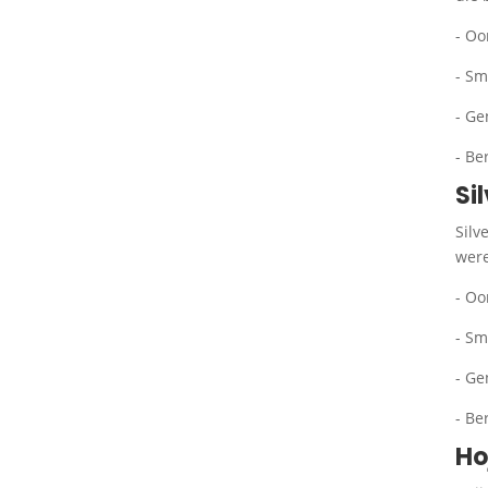
- Oo
- Sm
- Ge
- Be
Si
Silv
were
- Oo
- Sm
- Ge
- Be
Ho