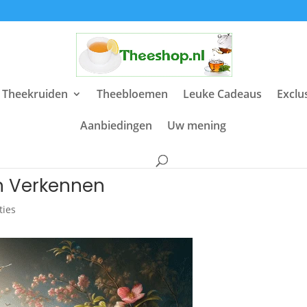
 Theekruiden
Theebloemen
Leuke Cadeaus
Exclu
Aanbiedingen
Uw mening
n Verkennen
ties