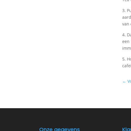
3. P
aard
van 
4. D
een 
immu
5. H
cafe
←
V
Onze gegevens
Kla