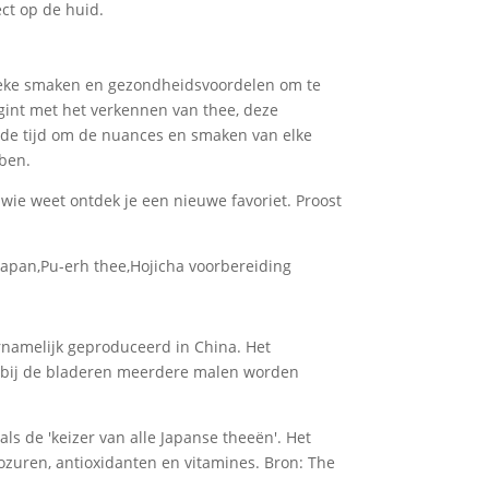
ct op de huid.
nieke smaken en gezondheidsvoordelen om te
gint met het verkennen van thee, deze
 de tijd om de nuances en smaken van elke
ben.
n wie weet ontdek je een nieuwe favoriet. Proost
apan,Pu-erh thee,Hojicha voorbereiding
rnamelijk geproduceerd in China. Het
arbij de bladeren meerdere malen worden
ls de 'keizer van alle Japanse theeën'. Het
ozuren, antioxidanten en vitamines. Bron: The