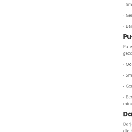
- Sm
- Ge
- Be
Pu
Pu-e
gezo
- Oo
- Sm
- Ge
- Be
minu
Da
Darj
die 