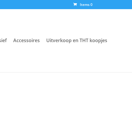
Items 0
sief
Accessoires
Uitverkoop en THT koopjes