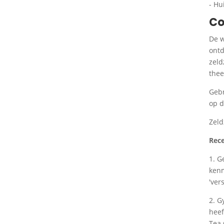
- Hu
Co
De w
ontd
zeld
thee
Gebr
op d
Zeld
Rece
1. G
kenm
'ver
2. G
heef
Tea 