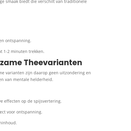
ge smaak biedt die verschilt van traditionele
 en ontspanning.
at 1-2 minuten trekken.
dzame Theevarianten
me varianten zijn daarop geen uitzondering en
ren van mentale helderheid.
e effecten op de spijsvertering.
fect voor ontspanning.
eninhoud.