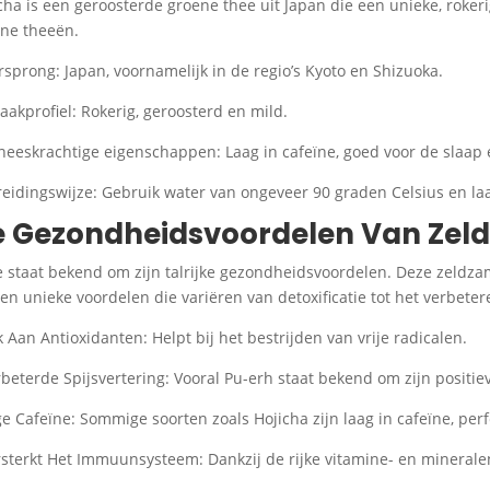
cha is een geroosterde groene thee uit Japan die een unieke, rokeri
ne theeën.
rsprong: Japan, voornamelijk in de regio’s Kyoto en Shizuoka.
aakprofiel: Rokerig, geroosterd en mild.
neeskrachtige eigenschappen: Laag in cafeïne, goed voor de slaap
reidingswijze: Gebruik water van ongeveer 90 graden Celsius en la
e Gezondheidsvoordelen Van Zel
 staat bekend om zijn talrijke gezondheidsvoordelen. Deze zeldza
en unieke voordelen die variëren van detoxificatie tot het verbete
jk Aan Antioxidanten: Helpt bij het bestrijden van vrije radicalen.
rbeterde Spijsvertering: Vooral Pu-erh staat bekend om zijn positiev
ge Cafeïne: Sommige soorten zoals Hojicha zijn laag in cafeïne, per
rsterkt Het Immuunsysteem: Dankzij de rijke vitamine- en mineral