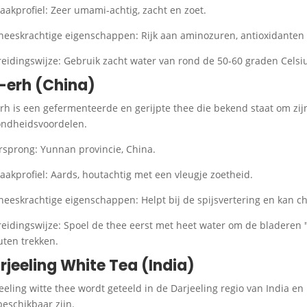
aakprofiel: Zeer umami-achtig, zacht en zoet.
neeskrachtige eigenschappen: Rijk aan aminozuren, antioxidanten 
reidingswijze: Gebruik zacht water van rond de 50-60 graden Celsiu
-erh (China)
rh is een gefermenteerde en gerijpte thee die bekend staat om zi
ndheidsvoordelen.
rsprong: Yunnan provincie, China.
aakprofiel: Aards, houtachtig met een vleugje zoetheid.
neeskrachtige eigenschappen: Helpt bij de spijsvertering en kan ch
reidingswijze: Spoel de thee eerst met heet water om de bladeren 
ten trekken.
rjeeling White Tea (India)
eeling witte thee wordt geteeld in de Darjeeling regio van India en
beschikbaar zijn.